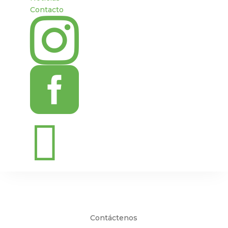
Contacto



Contáctenos