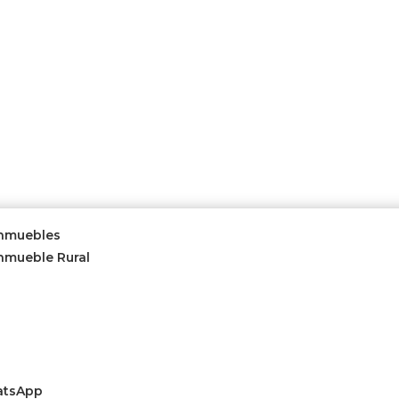
Inmuebles
nmueble Rural
atsApp