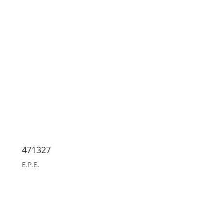
471327
E.P.E.