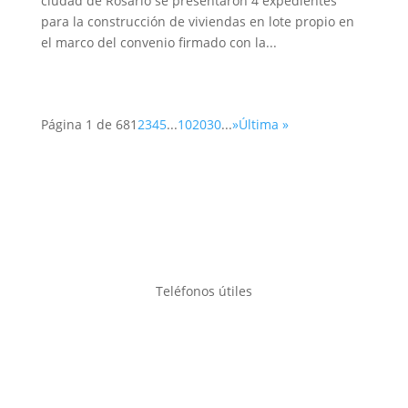
ciudad de Rosario se presentaron 4 expedientes
para la construcción de viviendas en lote propio en
el marco del convenio firmado con la...
Página 1 de 68
1
2
3
4
5
...
10
20
30
...
»
Última »
Teléfonos útiles