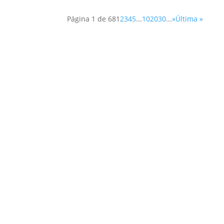
Página 1 de 68
1
2
3
4
5
...
10
20
30
...
»
Última »