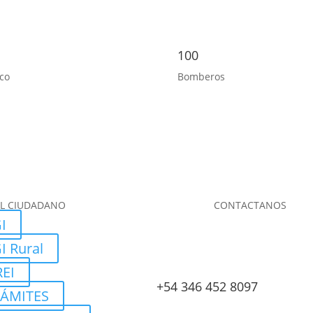
100
co
Bomberos
L CIUDADANO
CONTACTANOS
I
I Rural
EI
+54 346 452 8097
RÁMITES