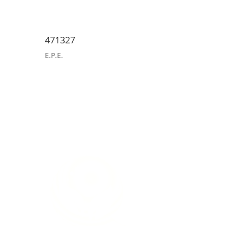
471327
E.P.E.