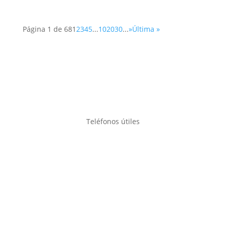
Página 1 de 68
1
2
3
4
5
...
10
20
30
...
»
Última »
Teléfonos útiles