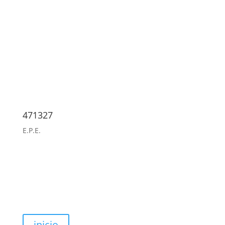
471327
E.P.E.
inicio