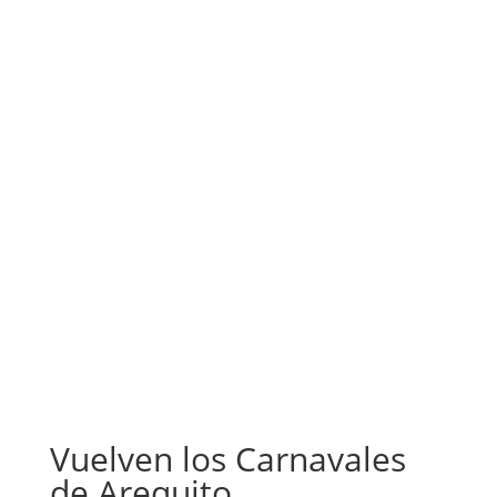
Contacto



Vuelven los Carnavales
de Arequito