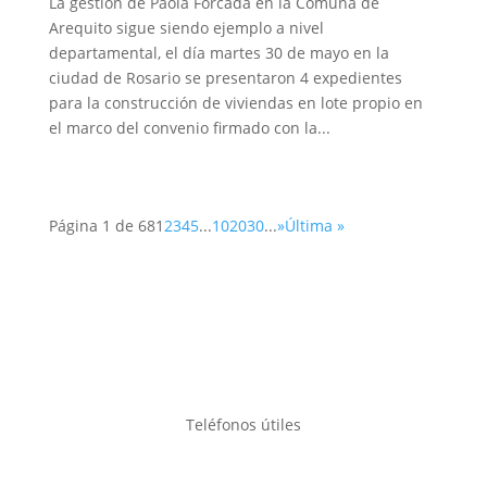
La gestión de Paola Forcada en la Comuna de
Arequito sigue siendo ejemplo a nivel
departamental, el día martes 30 de mayo en la
ciudad de Rosario se presentaron 4 expedientes
para la construcción de viviendas en lote propio en
el marco del convenio firmado con la...
Página 1 de 68
1
2
3
4
5
...
10
20
30
...
»
Última »
Teléfonos útiles