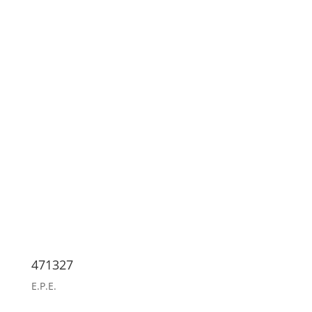
471327
E.P.E.