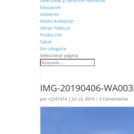
Diversidad y Derechos Humanos
Educacion
Gobierno
Medio Ambiente
Obras Públicas
Producción
Salud
Sin categoría
Seleccionar página
IMG-20190406-WA0032
por
c2241614
|
Jul 22, 2019
|
0 Comentarios